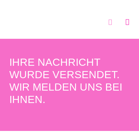
Zum
Inhalt
springen
Toggle
Navigatio
MAMMY Box
Boxen Shop
IHRE NACHRICHT
WURDE VERSENDET.
MAMMY Box f
WIR MELDEN UNS BEI
IHNEN.
Krankenhaus 
Aktuelles
Partner