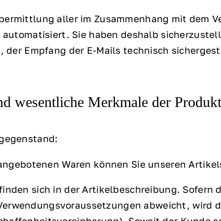
Übermittlung aller im Zusammenhang mit dem Ve
l automatisiert. Sie haben deshalb sicherzustel
st, der Empfang der E-Mails technisch sicherges
nd wesentliche Merkmale der Produk
sgegenstand:
 angebotenen Waren können Sie unseren Artike
inden sich in der Artikelbeschreibung. Sofern 
Verwendungsvoraussetzungen abweicht, wird da
haffenheitsvereinbarung). Soweit der Kunde sei